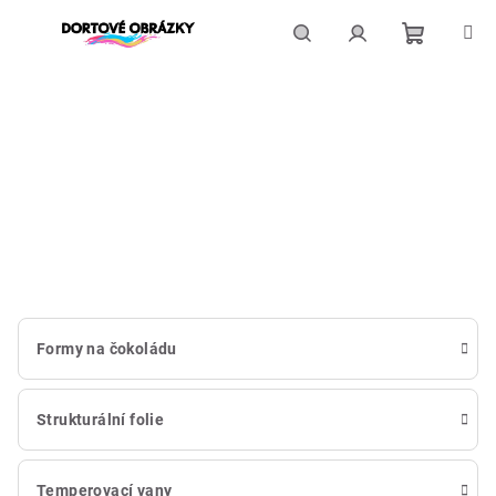
Přejít
na
obsah
Nákupní
Hledat
Přihlášení
košík
Formy na čokoládu
Strukturální folie
Temperovací vany