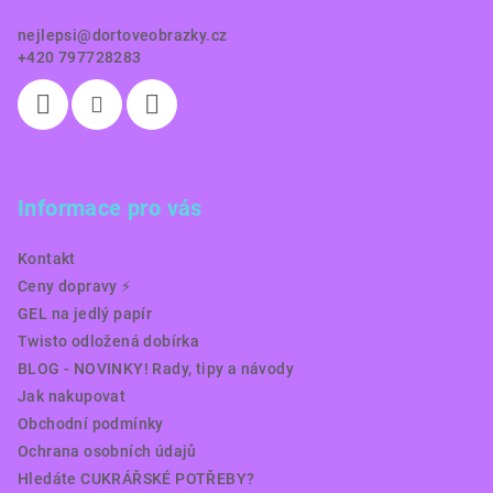
í
nejlepsi
@
dortoveobrazky.cz
+420 797728283
Informace pro vás
Kontakt
Ceny dopravy ⚡️
GEL na jedlý papír
Twisto odložená dobírka
BLOG - NOVINKY! Rady, tipy a návody
Jak nakupovat
Obchodní podmínky
Ochrana osobních údajů
Hledáte CUKRÁŘSKÉ POTŘEBY?