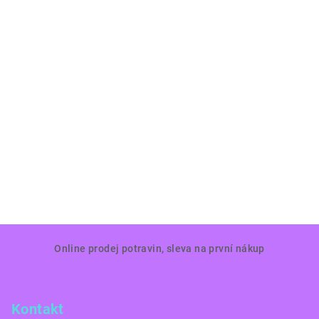
Z
Online prodej potravin, sleva na první nákup
á
p
a
Kontakt
t