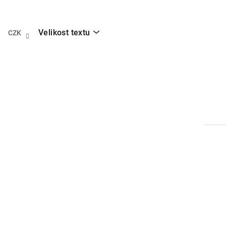
Přejít
na
obsah
Velikost textu
CZK