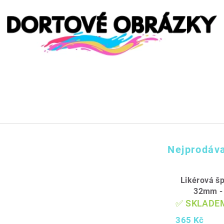
Nejprodáva
Likérová š
32mm -
✅ SKLADE
365 Kč