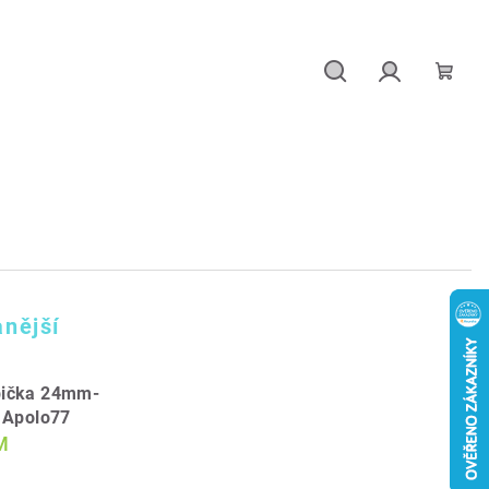
Hledat
Přihlášení
Náku
košík
nější
pička 24mm-
 Apolo77
M