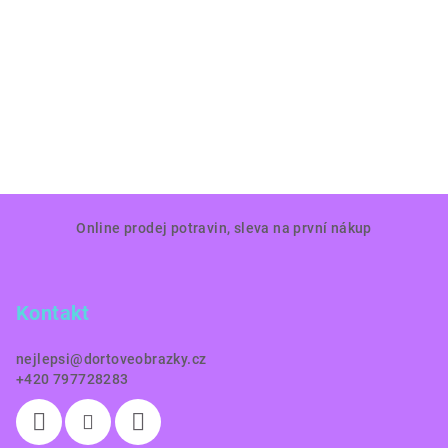
Z
Online prodej potravin, sleva na první nákup
á
p
a
Kontakt
t
í
nejlepsi
@
dortoveobrazky.cz
+420 797728283