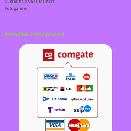
Cukrařina s Cake Masters
Fotogalerie
Pohodlné online placení