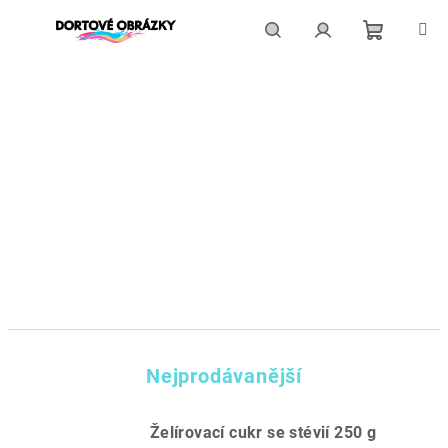
Přejít
na
obsah
Nákupní
Hledat
Přihlášení
košík
Nejprodávanější
Želírovací cukr se stévií 250 g