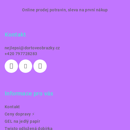
Z
Online prodej potravin, sleva na první nákup
á
p
a
Kontakt
t
í
nejlepsi
@
dortoveobrazky.cz
+420 797728283
Informace pro vás
Kontakt
Ceny dopravy ⚡️
GEL na jedlý papír
Twisto odložená dobírka