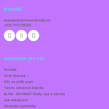
a
Kontakt
t
í
nejlepsi
@
dortoveobrazky.cz
+420 797728283
Informace pro vás
Kontakt
Ceny dopravy ⚡️
GEL na jedlý papír
Twisto odložená dobírka
BLOG - NOVINKY! Rady, tipy a návody
Jak nakupovat
Obchodní podmínky