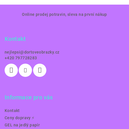
Z
Online prodej potravin, sleva na první nákup
á
p
a
Kontakt
t
í
nejlepsi
@
dortoveobrazky.cz
+420 797728283
Informace pro vás
Kontakt
Ceny dopravy ⚡️
GEL na jedlý papír