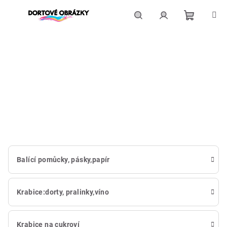
Přejít
na
obsah
Nákupní
Hledat
Přihlášení
košík
Balící pomůcky, pásky,papír
Krabice:dorty, pralinky,víno
Krabice na cukroví