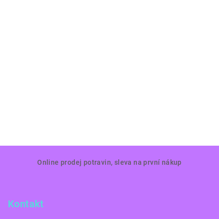
Z
Online prodej potravin, sleva na první nákup
á
p
a
Kontakt
t