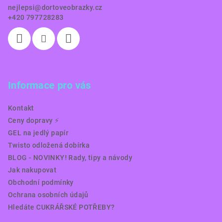
í
nejlepsi
@
dortoveobrazky.cz
+420 797728283
Informace pro vás
Kontakt
Ceny dopravy ⚡️
GEL na jedlý papír
Twisto odložená dobírka
BLOG - NOVINKY! Rady, tipy a návody
Jak nakupovat
Obchodní podmínky
Ochrana osobních údajů
Hledáte CUKRÁŘSKÉ POTŘEBY?