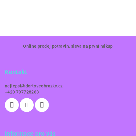
Z
Online prodej potravin, sleva na první nákup
á
p
a
Kontakt
t
í
nejlepsi
@
dortoveobrazky.cz
+420 797728283
Informace pro vás