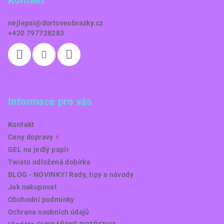
Kontakt
t
í
nejlepsi
@
dortoveobrazky.cz
+420 797728283
Informace pro vás
Kontakt
Ceny dopravy ⚡️
GEL na jedlý papír
Twisto odložená dobírka
BLOG - NOVINKY! Rady, tipy a návody
Jak nakupovat
Obchodní podmínky
Ochrana osobních údajů