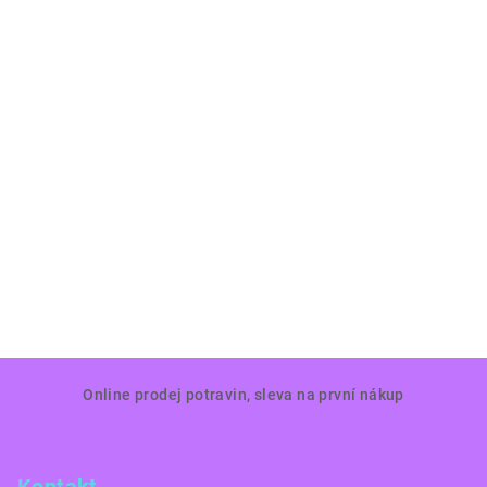
Z
Online prodej potravin, sleva na první nákup
á
p
a