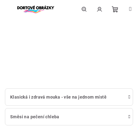
Přejít
na
obsah
Nákupní
Hledat
Přihlášení
košík
Klasická i zdravá mouka - vše na jednom místě
Směsi na pečení chleba