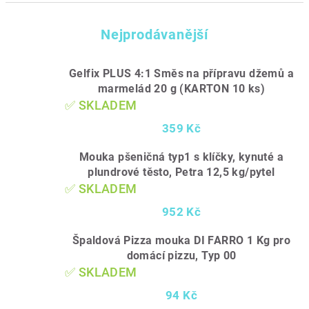
Nejprodávanější
Gelfix PLUS 4:1 Směs na přípravu džemů a
marmelád 20 g (KARTON 10 ks)
✅ SKLADEM
359 Kč
Mouka pšeničná typ1 s klíčky, kynuté a
plundrové těsto, Petra 12,5 kg/pytel
✅ SKLADEM
952 Kč
Špaldová Pizza mouka DI FARRO 1 Kg pro
domácí pizzu, Typ 00
✅ SKLADEM
94 Kč