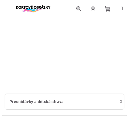
Přejít
na
obsah
Nákupní
Hledat
Přihlášení
košík
Přesnídávky a dětská strava