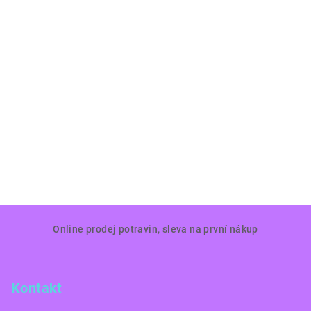
Z
Online prodej potravin, sleva na první nákup
á
p
a
Kontakt
t