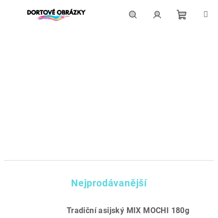
Přejít
na
obsah
Nákupní
Hledat
Přihlášení
košík
Nejprodávanější
Tradiční asijský MIX MOCHI 180g