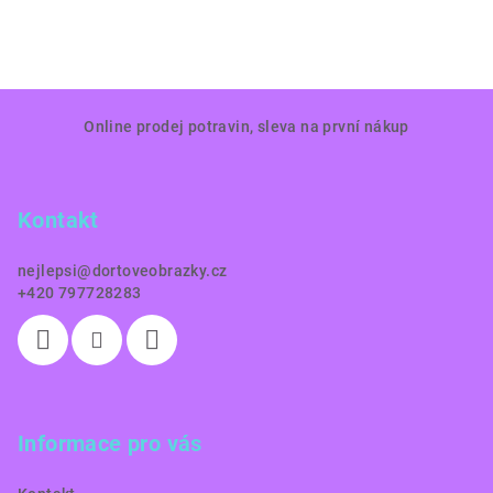
Z
Online prodej potravin, sleva na první nákup
á
p
a
Kontakt
t
í
nejlepsi
@
dortoveobrazky.cz
+420 797728283
Informace pro vás