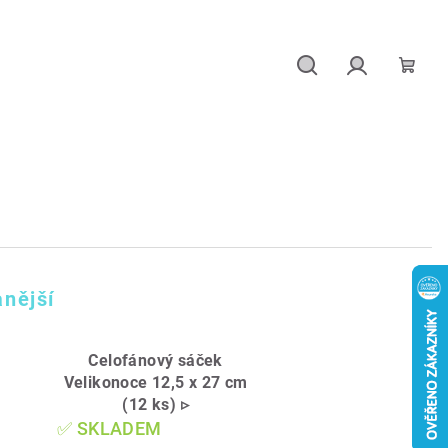
Hledat
Přihlášení
Náku
košík
nější
Celofánový sáček
Velikonoce 12,5 x 27 cm
(12 ks) ▹
✅ SKLADEM