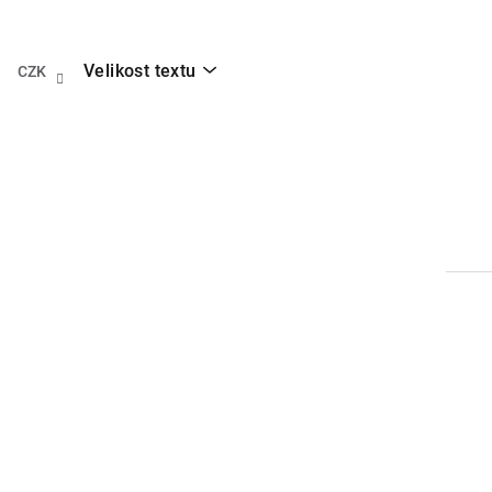
Přejít
na
obsah
Velikost textu
CZK