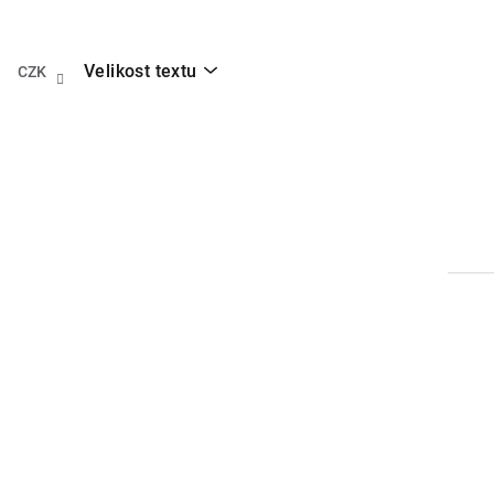
Přejít
na
obsah
Velikost textu
CZK