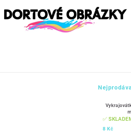
Nejprodáva
Vykrajovát
✅ SKLADE
8 Kč