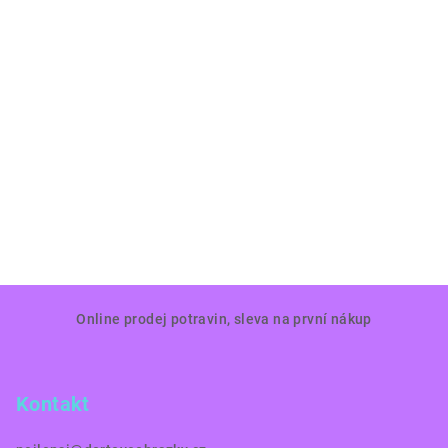
Z
Online prodej potravin, sleva na první nákup
á
p
a
Kontakt
t
í