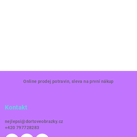
Z
Online prodej potravin, sleva na první nákup
á
p
a
Kontakt
t
í
nejlepsi
@
dortoveobrazky.cz
+420 797728283