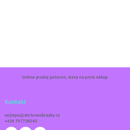
Z
Online prodej potravin, sleva na první nákup
á
p
a
Kontakt
t
í
nejlepsi
@
dortoveobrazky.cz
+420 797728283