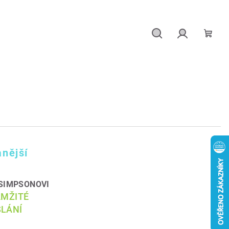
Hledat
Přihlášení
Náku
košík
nější
r SIMPSONOVI
AMŽITÉ
LÁNÍ