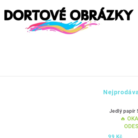
Nejprodáva
Jedlý papí
🔥 OK
ODES
99 Kč