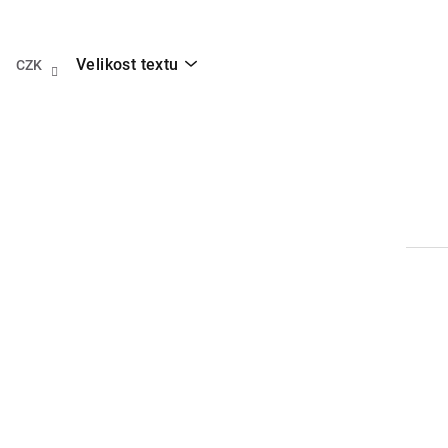
Přejít
na
obsah
Velikost textu
CZK