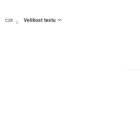
Přejít
na
obsah
Velikost textu
CZK