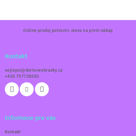
Z
Online prodej potravin, sleva na první nákup
á
p
a
Kontakt
t
í
nejlepsi
@
dortoveobrazky.cz
+420 797728283
Informace pro vás
Kontakt