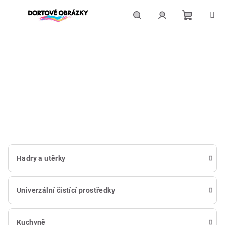
Přejít
na
obsah
Nákupní
Hledat
Přihlášení
košík
Hadry a utěrky
Univerzální čistící prostředky
Kuchyně