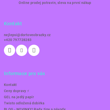
Online prodej potravin, sleva na první nákup
á
p
a
Kontakt
t
í
nejlepsi
@
dortoveobrazky.cz
+420 797728283
Informace pro vás
Kontakt
Ceny dopravy ⚡️
GEL na jedlý papír
Twisto odložená dobírka
BLOG - NOVINKY! Rady, tipy a návody