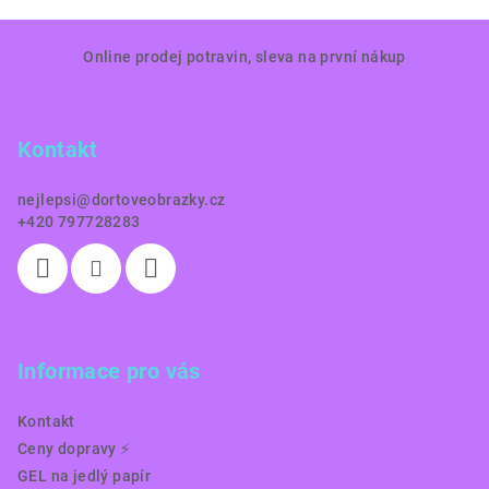
Z
Online prodej potravin, sleva na první nákup
á
p
a
Kontakt
t
í
nejlepsi
@
dortoveobrazky.cz
+420 797728283
Informace pro vás
Kontakt
Ceny dopravy ⚡️
GEL na jedlý papír