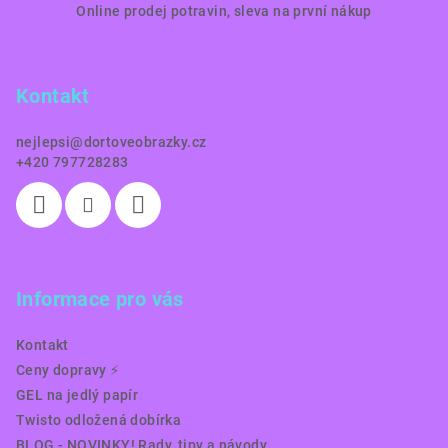
Online prodej potravin, sleva na první nákup
á
p
a
Kontakt
t
í
nejlepsi
@
dortoveobrazky.cz
+420 797728283
Informace pro vás
Kontakt
Ceny dopravy ⚡️
GEL na jedlý papír
Twisto odložená dobírka
BLOG - NOVINKY! Rady, tipy a návody