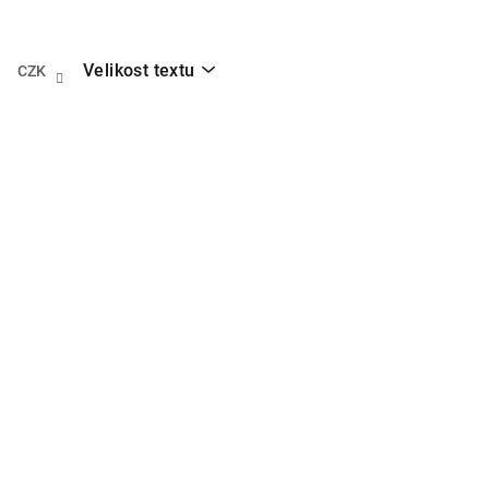
Přejít
na
obsah
Velikost textu
CZK