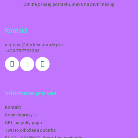
Online prodej potravin, sleva na první nákup
á
p
a
Kontakt
t
í
nejlepsi
@
dortoveobrazky.cz
+420 797728283
Informace pro vás
Kontakt
Ceny dopravy ⚡️
GEL na jedlý papír
Twisto odložená dobírka