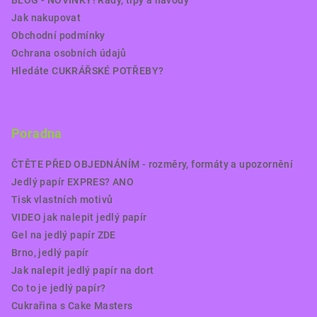
BLOG - NOVINKY! Rady, tipy a návody
Jak nakupovat
Obchodní podmínky
Ochrana osobních údajů
Hledáte CUKRÁŘSKÉ POTŘEBY?
Poradna
ČTĚTE PŘED OBJEDNÁNÍM - rozměry, formáty a upozornění
Jedlý papír EXPRES? ANO
Tisk vlastních motivů
VIDEO jak nalepit jedlý papír
Gel na jedlý papír ZDE
Brno, jedlý papír
Jak nalepit jedlý papír na dort
Co to je jedlý papír?
Cukrařina s Cake Masters