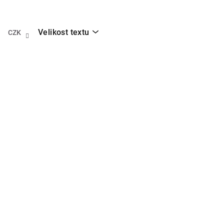
Přejít
na
obsah
Velikost textu
CZK