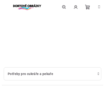
Přejít
na
obsah
Nákupní
Hledat
Přihlášení
košík
Potřeby pro cukráře a pekaře