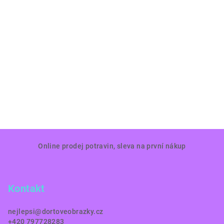
Z
Online prodej potravin, sleva na první nákup
á
p
a
Kontakt
t
í
nejlepsi
@
dortoveobrazky.cz
+420 797728283