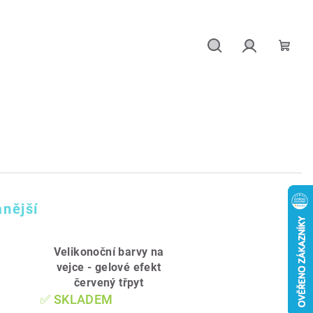
Hledat
Přihlášení
Náku
košík
nější
Velikonoční barvy na
vejce - gelové efekt
červený třpyt
✅ SKLADEM