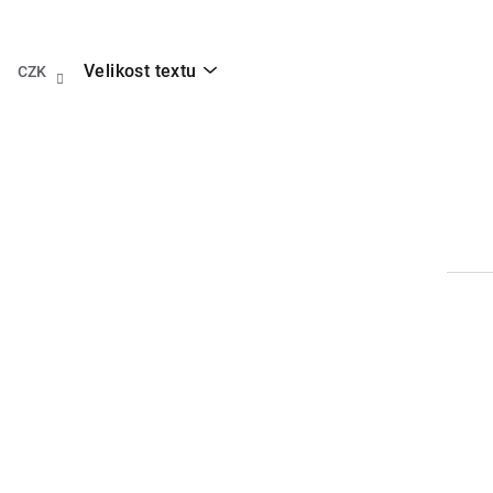
Přejít
na
obsah
Velikost textu
CZK