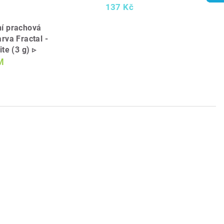
137 Kč
ní prachová
rva Fractal -
te (3 g) ▹
M