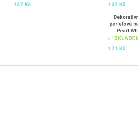
137 Kč
137 Kč
Dekorativ
perleťová ba
Pearl Whi
✅ SKLADE
171 Kč