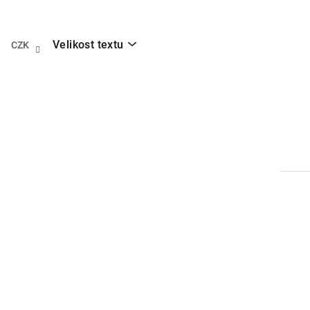
Přejít
na
obsah
Velikost textu
CZK