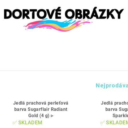
Nejprodáva
Jedlá prachová perleťová
Jedlá prach
barva Sugarflair Radiant
barva Suga
Gold (4 g) ▹
Sparkle
✅ SKLADEM
✅ SKLADE