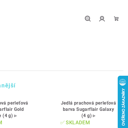
Hledat
Přihlášení
Náku
košík
nější
ová perleťová
Jedlá prachová perleťová
rflair Gold
barva Sugarflair Galaxy
 (4 g) ▹
(4 g) ▹
M
✅ SKLADEM