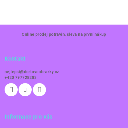
Z
Online prodej potravin, sleva na první nákup
á
p
a
Kontakt
t
í
nejlepsi
@
dortoveobrazky.cz
+420 797728283
Informace pro vás