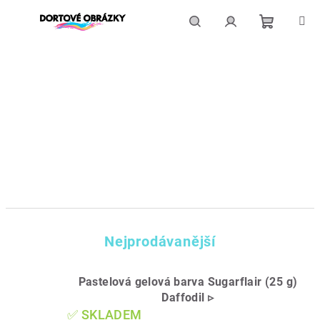
Přejít
na
obsah
Nákupní
Hledat
Přihlášení
košík
Nejprodávanější
Pastelová gelová barva Sugarflair (25 g)
Daffodil ▹
✅ SKLADEM