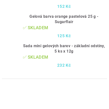
152 Kč
Gelová barva orange pastelová 25 g -
Sugarflair
✅ SKLADEM
125 Kč
Sada mini gelových barev - základní odstíny,
5 ks x 12g
✅ SKLADEM
232 Kč