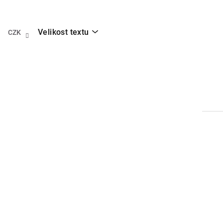
Přejít
na
obsah
Velikost textu
CZK