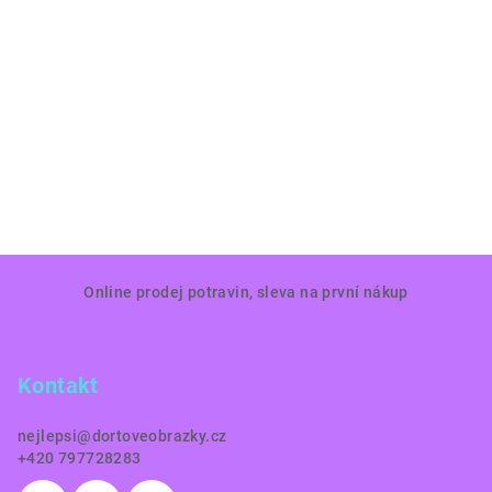
Z
Online prodej potravin, sleva na první nákup
á
p
a
Kontakt
t
í
nejlepsi
@
dortoveobrazky.cz
+420 797728283