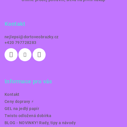
á
p
a
Kontakt
t
í
nejlepsi
@
dortoveobrazky.cz
+420 797728283
Informace pro vás
Kontakt
Ceny dopravy ⚡️
GEL na jedlý papír
Twisto odložená dobírka
BLOG - NOVINKY! Rady, tipy a návody