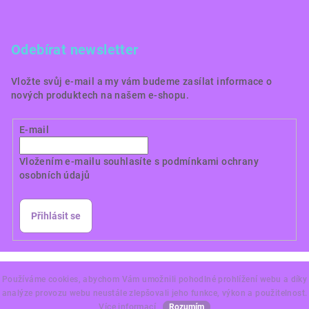
Odebírat newsletter
Vložte svůj e-mail a my vám budeme zasílat informace o
nových produktech na našem e-shopu.
E-mail
Vložením e-mailu souhlasíte s
podmínkami ochrany
osobních údajů
Přihlásit se
Copyright 2026
Dortové obrázky CZ
. Všechna práva
vyhrazena.
Používáme cookies, abychom Vám umožnili pohodlné prohlížení webu a díky
analýze provozu webu neustále zlepšovali jeho funkce, výkon a použitelnost.
Vytvořil Shoptet Premium
Více informací
Rozumím