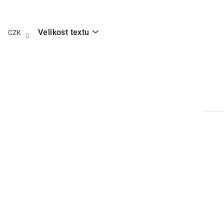
Přejít
na
obsah
Velikost textu
CZK