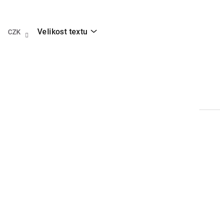
Přejít
na
obsah
Velikost textu
CZK