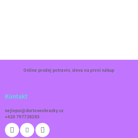
Z
Online prodej potravin, sleva na první nákup
á
p
a
Kontakt
t
í
nejlepsi
@
dortoveobrazky.cz
+420 797728283