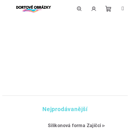
Přejít
na
obsah
Nákupní
Hledat
Přihlášení
košík
Nejprodávanější
Silikonová forma Zajíčci ▹