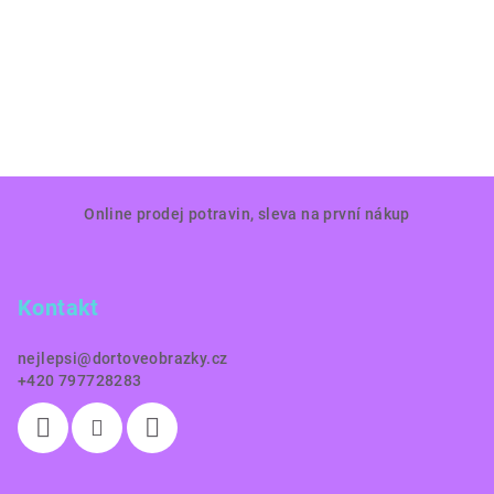
Z
Online prodej potravin, sleva na první nákup
á
p
a
Kontakt
t
í
nejlepsi
@
dortoveobrazky.cz
+420 797728283