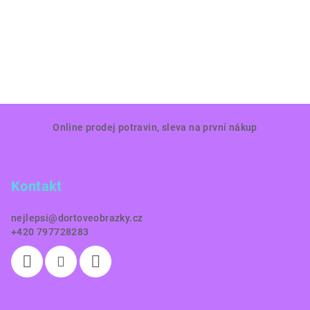
Z
Online prodej potravin, sleva na první nákup
á
p
a
Kontakt
t
í
nejlepsi
@
dortoveobrazky.cz
+420 797728283