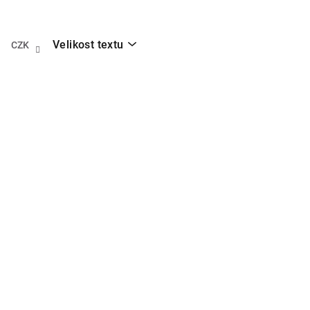
Přejít
na
obsah
Velikost textu
CZK