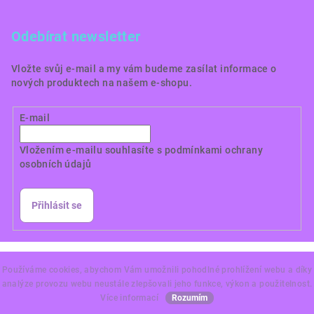
Odebírat newsletter
Vložte svůj e-mail a my vám budeme zasílat informace o
nových produktech na našem e-shopu.
E-mail
Vložením e-mailu souhlasíte s
podmínkami ochrany
osobních údajů
Přihlásit se
Copyright 2026
Dortové obrázky CZ
. Všechna práva
vyhrazena.
Používáme cookies, abychom Vám umožnili pohodlné prohlížení webu a díky
analýze provozu webu neustále zlepšovali jeho funkce, výkon a použitelnost.
Vytvořil Shoptet Premium
Více informací
Rozumím