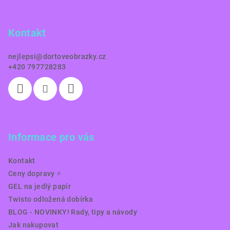
p
a
Kontakt
t
í
nejlepsi
@
dortoveobrazky.cz
+420 797728283
Informace pro vás
Kontakt
Ceny dopravy ⚡️
GEL na jedlý papír
Twisto odložená dobírka
BLOG - NOVINKY! Rady, tipy a návody
Jak nakupovat