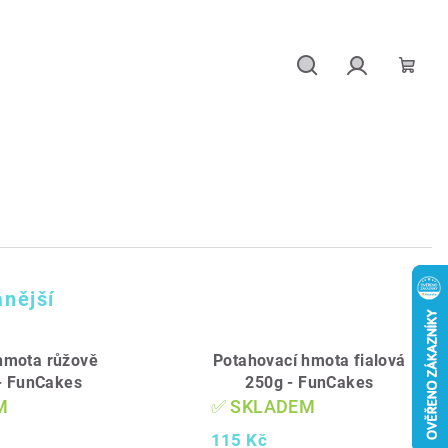
Hledat
Přihlášení
Náku
košík
nější
hmota růžově
Potahovací hmota fialová
 - FunCakes
250g - FunCakes
M
✅ SKLADEM
115 Kč