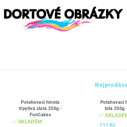
Nejprodáva
Potahovací hmota
Potahovací 
třpytivá zlatá 250g -
bílá 250g
FunCakes
✅ SKLADE
✅ SKLADEM
111 Kč