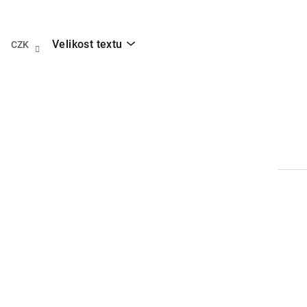
Přejít
na
obsah
Velikost textu
CZK