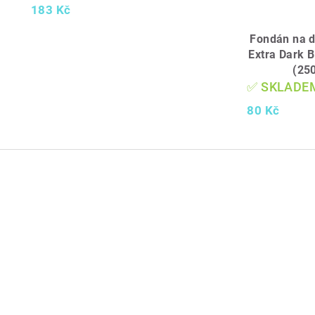
183 Kč
Fondán na d
Extra Dark B
(250
✅ SKLADE
80 Kč