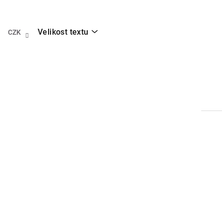
Přejít
na
obsah
Velikost textu
CZK