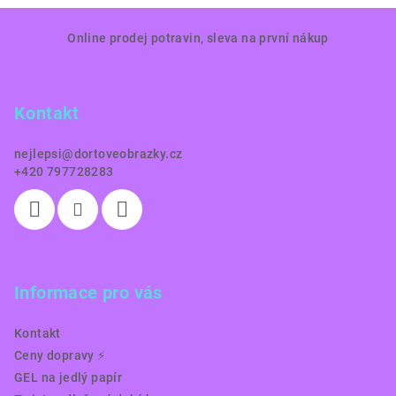
Z
Online prodej potravin, sleva na první nákup
á
p
a
Kontakt
t
í
nejlepsi
@
dortoveobrazky.cz
+420 797728283
Informace pro vás
Kontakt
Ceny dopravy ⚡️
GEL na jedlý papír