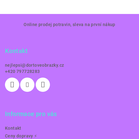
Z
Online prodej potravin, sleva na první nákup
á
p
a
Kontakt
t
í
nejlepsi
@
dortoveobrazky.cz
+420 797728283
Informace pro vás
Kontakt
Ceny dopravy ⚡️