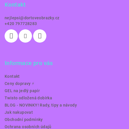
Kontakt
t
í
nejlepsi
@
dortoveobrazky.cz
+420 797728283
Informace pro vás
Kontakt
Ceny dopravy ⚡️
GEL na jedlý papír
Twisto odložená dobírka
BLOG - NOVINKY! Rady, tipy a návody
Jak nakupovat
Obchodní podmínky
Ochrana osobních údajů