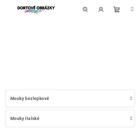
Přejít
na
obsah
Nákupní
Hledat
Přihlášení
košík
Mouky bezlepkové
Mouky italské