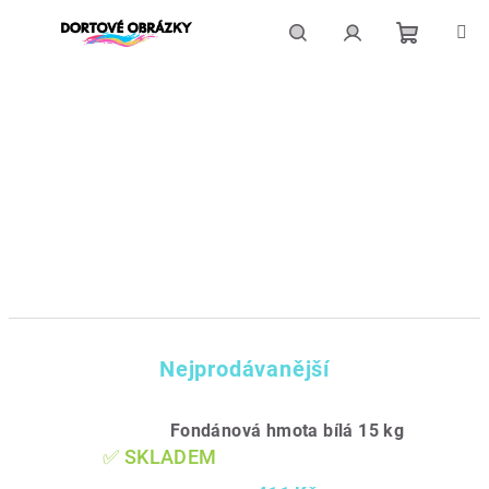
Přejít
na
obsah
Nákupní
Hledat
Přihlášení
košík
Nejprodávanější
Fondánová hmota bílá 15 kg
✅ SKLADEM