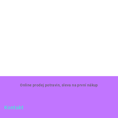
Z
Online prodej potravin, sleva na první nákup
á
p
a
Kontakt
t
í