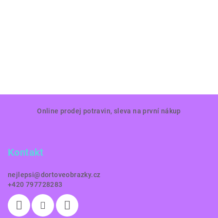
Z
Online prodej potravin, sleva na první nákup
á
p
a
Kontakt
t
í
nejlepsi
@
dortoveobrazky.cz
+420 797728283