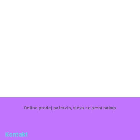
Z
Online prodej potravin, sleva na první nákup
á
p
a
Kontakt
t