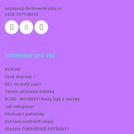
í
nejlepsi
@
dortoveobrazky.cz
+420 797728283
Informace pro vás
Kontakt
Ceny dopravy ⚡️
GEL na jedlý papír
Twisto odložená dobírka
BLOG - NOVINKY! Rady, tipy a návody
Jak nakupovat
Obchodní podmínky
Ochrana osobních údajů
Hledáte CUKRÁŘSKÉ POTŘEBY?