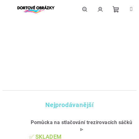
Přejít
na
obsah
Nákupní
Hledat
Přihlášení
košík
Nejprodávanější
Pomůcka na stlačování trezírovacích sáčků
▹
✅ SKLADEM