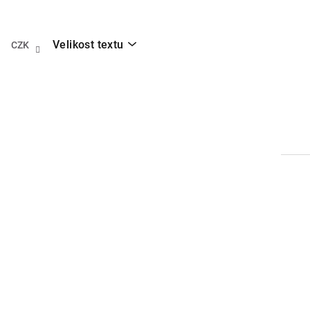
Přejít
na
obsah
Velikost textu
CZK