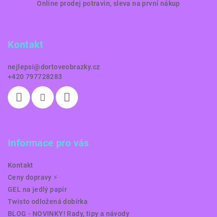
Online prodej potravin, sleva na první nákup
á
p
a
Kontakt
t
í
nejlepsi
@
dortoveobrazky.cz
+420 797728283
Informace pro vás
Kontakt
Ceny dopravy ⚡️
GEL na jedlý papír
Twisto odložená dobírka
BLOG - NOVINKY! Rady, tipy a návody