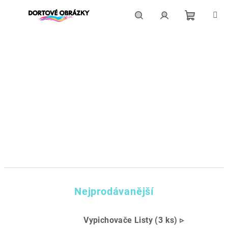
Přejít
na
obsah
Nákupní
Hledat
Přihlášení
košík
Nejprodávanější
Vypichovače Listy (3 ks) ▹