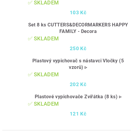
✅ SKLADEM
103 Kč
Set 8 ks CUTTERS&DECORMARKERS HAPPY
FAMILY - Decora
✅ SKLADEM
250 Kč
Plastový vypichovač s nástavci Vločky (5
vzorů) ▹
✅ SKLADEM
202 Kč
Plastové vypichovače Zvířátka (8 ks) ▹
✅ SKLADEM
121 Kč