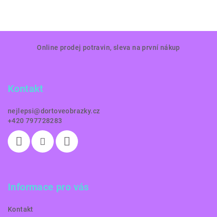
Z
Online prodej potravin, sleva na první nákup
á
p
a
Kontakt
t
í
nejlepsi
@
dortoveobrazky.cz
+420 797728283
Informace pro vás
Kontakt